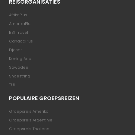
REISORGANISATIES
AfrikaPlus
AmerikaPlus
BBI Travel
CanadaPlus
Djoser
Koning Aap
Sawadee
Shoestring
TUI
POPULAIRE GROEPSREIZEN
Groepsreis Amerika
Groepsreis Argentinië
Groepsreis Thailand