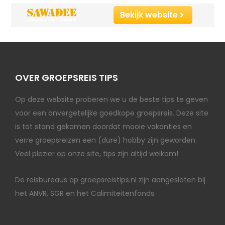
Bekijk website
OVER GROEPSREIS TIPS
Op deze website proberen we u de beste tips te geven
voor een onvergetelijke goedkope groepsreis. Deze site
is tot stand gekomen doordat mooie vakanties en
verre groepsreizen een (dure) hobby zijn geworden.
Veel plezier op onze site, tips zijn altijd welkom!
De reisbureaus op groepsreistips.nl zijn aangesloten bij
het ANVR, SGR en het Calimiteitenfonds.