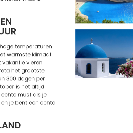
EEN
UUR
l hoge temperaturen
het warmste klimaat
k vakantie vieren
reta het grootste
zon 300 dagen per
ober is het altijd
n echte must als je
 en je bent een echte
NLAND