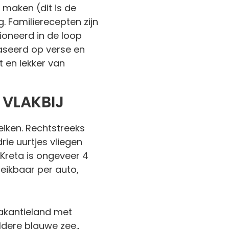
 maken (dit is de
. Familierecepten zijn
ioneerd in de loop
ebaseerd op verse en
 en lekker van
 VLAKBIJ
eiken. Rechtstreeks
rie uurtjes vliegen
Kreta is ongeveer 4
reikbaar per auto,
vakantieland met
ldere blauwe zee.,