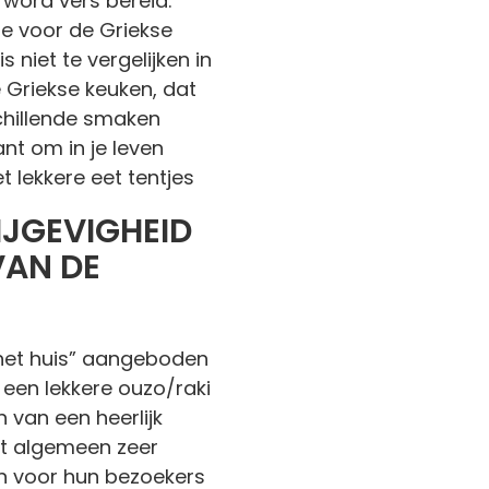
 word vers bereid.
oe voor de Griekse
s niet te vergelijken in
e Griekse keuken, dat
schillende smaken
ant om in je leven
 lekkere eet tentjes
IJGEVIGHEID
VAN DE
n het huis” aangeboden
 een lekkere ouzo/raki
 van een heerlijk
het algemeen zeer
an voor hun bezoekers