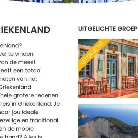
RIEKENLAND
UITGELICHTE GROEP
UITGELICHT
kenland?
el te vinden.
van de meest
eeft een totaal
nieten van het
 Griekenland
el hele grotere redenen
eis in Griekenland. Je
aar jou ideale
zellige en traditional
van de mooie
e hand? Alles is