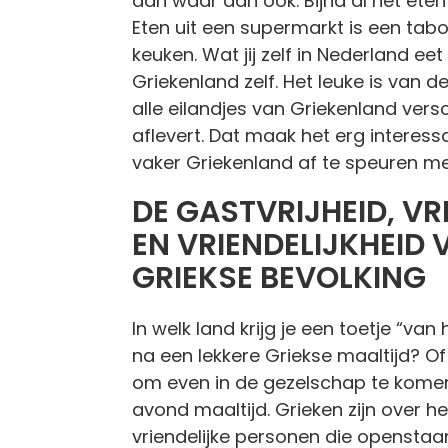
dan waar dan ook. Bijna al het eten
Eten uit een supermarkt is een tab
keuken. Wat jij zelf in Nederland eet i
Griekenland zelf. Het leuke is van d
alle eilandjes van Griekenland ver
aflevert. Dat maak het erg interess
vaker Griekenland af te speuren met
DE GASTVRIJHEID, VR
EN VRIENDELIJKHEID 
GRIEKSE BEVOLKING
In welk land krijg je een toetje “va
na een lekkere Griekse maaltijd? Of
om even in de gezelschap te komen
avond maaltijd. Grieken zijn over 
vriendelijke personen die opensta